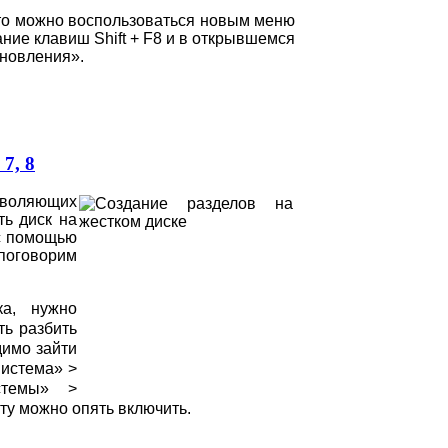
, то можно воспользоваться новым меню
ание клавиш Shift + F8 и в открывшемся
новления».
7, 8
зволяющих
ть диск на
с помощью
 поговорим
ска,
нужно
ть разбить
димо зайти
Система» >
стемы» >
ту можно опять включить.