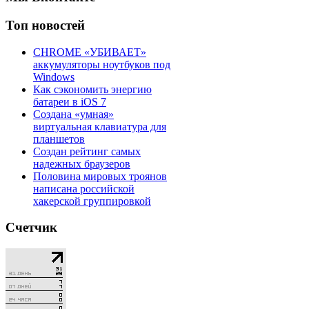
Топ
новостей
CHROME «УБИВАЕТ»
аккумуляторы ноутбуков под
Windows
Как сэкономить энергию
батареи в iOS 7
Создана «умная»
виртуальная клавиатура для
планшетов
Создан рейтинг самых
надежных браузеров
Половина мировых троянов
написана российской
хакерской группировкой
Счетчик