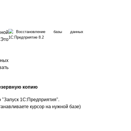
нной
 Это
нных
вать
резервную копию
 "Запуск 1С:Предприятия".
анавливаете курсор на нужной базе)