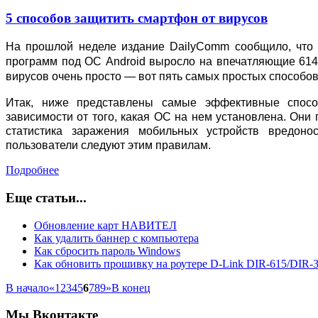
5 способов защитить смартфон от вирусов
На прошлой неделе издание DailyComm сообщило, что 
программ под ОС Android выросло на впечатляющие 614%
вирусов очень просто — вот пять самых простых способов 
Итак, ниже представлены самые эффективные спос
зависимости от того, какая ОС на нем установлена. Они 
статистика заражения мобильных устройств вредон
пользователи следуют этим правилам.
Подробнее
Еще статьи...
Обновление карт НАВИТЕЛ
Как удалить баннер с компьютера
Как сбросить пароль Windows
Как обновить прошивку на роутере D-Link DIR-615/DIR-
В начало
«
1
2
3
4
5
6
7
8
9
»
В конец
Мы
Вконтакте