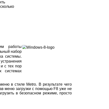
ить
сколько
им работы
льный набор
ка системы.
устранения
и с тех пор
х системах
еню в стиле Metro. В результате чего
в меню загрузки с помощью F8 уже не
загрузить в безопасном режиме, просто