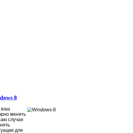
dows 8
ы ваш
ярно менять
ваю случаи
енять
туации для